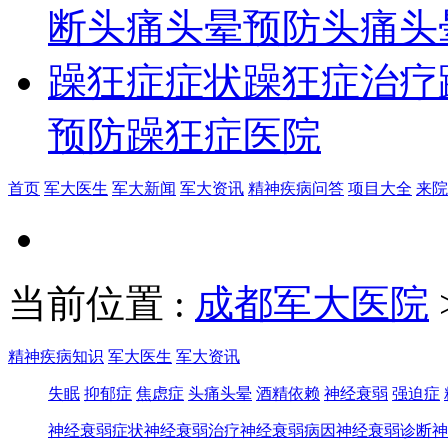
断
头痛头晕预防
头痛头
躁狂症症状
躁狂症治疗
预防
躁狂症医院
首页
军大医生
军大新闻
军大资讯
精神疾病问答
项目大全
来院
当前位置
:
成都军大医院
精神疾病知识
军大医生
军大资讯
失眠
抑郁症
焦虑症
头痛头晕
酒精依赖
神经衰弱
强迫症
神经衰弱症状
神经衰弱治疗
神经衰弱病因
神经衰弱诊断
神