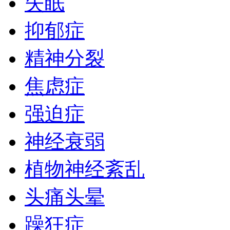
失眠
抑郁症
精神分裂
焦虑症
强迫症
神经衰弱
植物神经紊乱
头痛头晕
躁狂症