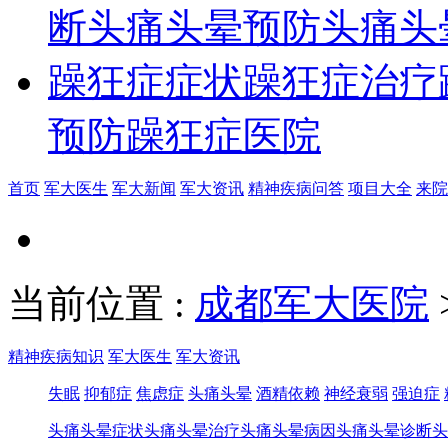
断
头痛头晕预防
头痛头
躁狂症症状
躁狂症治疗
预防
躁狂症医院
首页
军大医生
军大新闻
军大资讯
精神疾病问答
项目大全
来院
当前位置
:
成都军大医院
精神疾病知识
军大医生
军大资讯
失眠
抑郁症
焦虑症
头痛头晕
酒精依赖
神经衰弱
强迫症
头痛头晕症状
头痛头晕治疗
头痛头晕病因
头痛头晕诊断
头