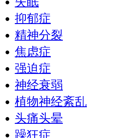
失眠
抑郁症
精神分裂
焦虑症
强迫症
神经衰弱
植物神经紊乱
头痛头晕
躁狂症