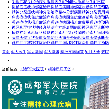
失眠症状
失眠治疗
失眠病因
失眠诊断
失眠预防
失眠医院
抑郁症症状
抑郁症治疗
抑郁症病因
抑郁症诊断
抑郁症预防
精神分裂症状
精神分裂治疗
精神分裂病因
精神分裂费用
精
焦虑症症状
焦虑症治疗
焦虑症病因
焦虑症诊断
焦虑症预防
强迫症症状
强迫症治疗
强迫症病因
强迫症费用
强迫症预防
神经衰弱症状
神经衰弱治疗
神经衰弱病因
神经衰弱诊断
神
植物神经紊乱症状
植物神经紊乱治疗
植物神经紊乱病因
植
头痛头晕症状
头痛头晕治疗
头痛头晕病因
头痛头晕诊断
头
躁狂症症状
躁狂症治疗
躁狂症病因
躁狂症费用
躁狂症预防
首页
军大医生
军大新闻
军大资讯
精神疾病问答
项目大全
来院
当前位置
:
成都军大医院
>
精神疾病问答
>