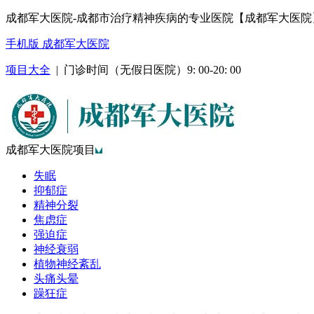
成都军大医院-成都市治疗精神疾病的专业医院【成都军大医院
手机版 成都军大医院
项目大全
| 门诊时间（无假日医院）9: 00-20: 00
成都军大医院项目
失眠
抑郁症
精神分裂
焦虑症
强迫症
神经衰弱
植物神经紊乱
头痛头晕
躁狂症