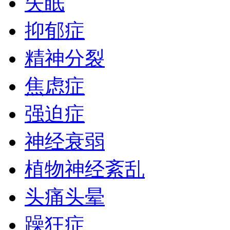
失眠
抑郁症
精神分裂
焦虑症
强迫症
神经衰弱
植物神经紊乱
头痛头晕
躁狂症