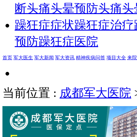
断
头痛头晕预防
头痛头
躁狂症症状
躁狂症治疗
预防
躁狂症医院
首页
军大医生
军大新闻
军大资讯
精神疾病问答
项目大全
来院
当前位置
:
成都军大医院