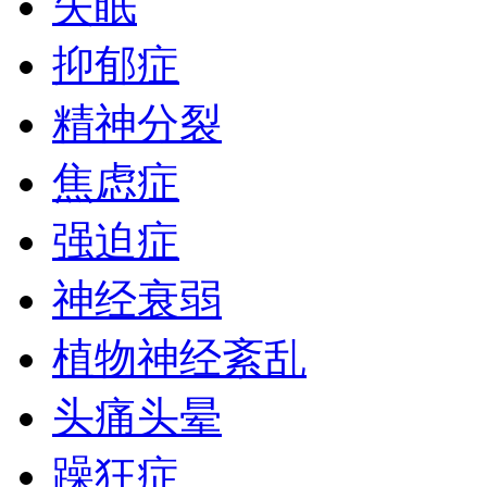
失眠
抑郁症
精神分裂
焦虑症
强迫症
神经衰弱
植物神经紊乱
头痛头晕
躁狂症