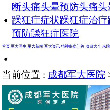
断
头痛头晕预防
头痛头
躁狂症症状
躁狂症治疗
预防
躁狂症医院
首页
军大医生
军大新闻
军大资讯
精神疾病问答
项目大全
来院
当前位置
:
成都军大医院