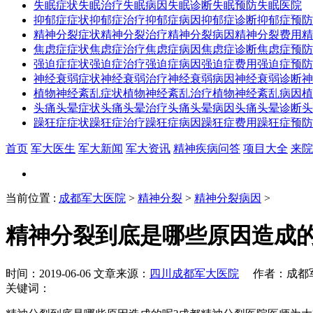
失眠症状
失眠治疗
失眠病因
失眠诊断
失眠预防
失眠医院
抑郁症症状
抑郁症治疗
抑郁症病因
抑郁症诊断
抑郁症预防
精神分裂症状
精神分裂治疗
精神分裂病因
精神分裂费用
精
焦虑症症状
焦虑症治疗
焦虑症病因
焦虑症诊断
焦虑症预防
强迫症症状
强迫症治疗
强迫症病因
强迫症费用
强迫症预防
神经衰弱症状
神经衰弱治疗
神经衰弱病因
神经衰弱诊断
神
植物神经紊乱症状
植物神经紊乱治疗
植物神经紊乱病因
植
头痛头晕症状
头痛头晕治疗
头痛头晕病因
头痛头晕诊断
头
躁狂症症状
躁狂症治疗
躁狂症病因
躁狂症费用
躁狂症预防
首页
军大医生
军大新闻
军大资讯
精神疾病问答
项目大全
来院
当前位置
:
成都军大医院
>
精神分裂
>
精神分裂病因
>
精神分裂到底是哪些原因造成
时间：2019-06-06 文章来源：
四川成都军大医院
作者：成都军大
关键词：