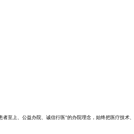
院秉承“立院为公、患者至上、公益办院、诚信行医”的办院理念，始终把