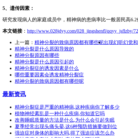
5、遗传因素：
研究发现病人的家庭成员中，精神病的患病率比一般居民高6.
本文链接
：
http://www.028jdyy.com/028_jingshenfl/qqyy_jsflzby/7
上一篇：
精神分裂的致病原因都有哪些呢
出现幻听幻觉和
精神分裂是什么原因导致的
精神分裂原因有哪些
精神分裂是什么原因引起的
精神分裂症的诱发因素是什么
哪些重要因素会诱发精神分裂症
精神分裂的致病原因都有哪些呢
最新资讯
精神分裂症是严重的精神病,这种疾病你了解多少
植物神经紊乱是一种什么疾病,你知道它吗
改善睡眠质量的方法是什么,为什么会引起失眠
夏季经常出现头痛头晕,这6种预防措施要做到位
强迫症对身体的影响大吗,得了强迫症该怎么办