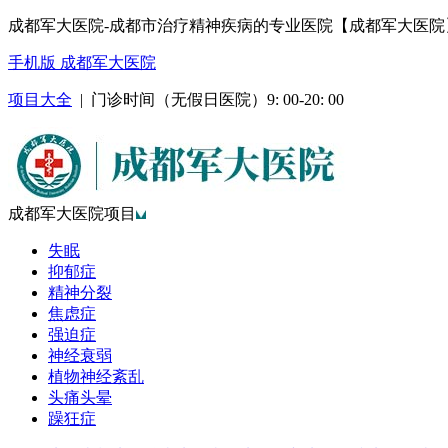
成都军大医院-成都市治疗精神疾病的专业医院【成都军大医院
手机版 成都军大医院
项目大全
| 门诊时间（无假日医院）9: 00-20: 00
成都军大医院项目
失眠
抑郁症
精神分裂
焦虑症
强迫症
神经衰弱
植物神经紊乱
头痛头晕
躁狂症