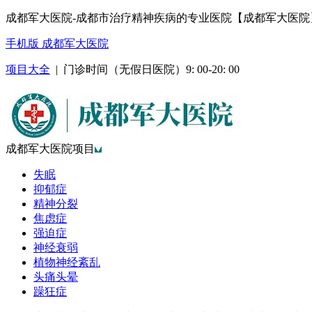
成都军大医院-成都市治疗精神疾病的专业医院【成都军大医院
手机版 成都军大医院
项目大全
| 门诊时间（无假日医院）9: 00-20: 00
成都军大医院项目
失眠
抑郁症
精神分裂
焦虑症
强迫症
神经衰弱
植物神经紊乱
头痛头晕
躁狂症