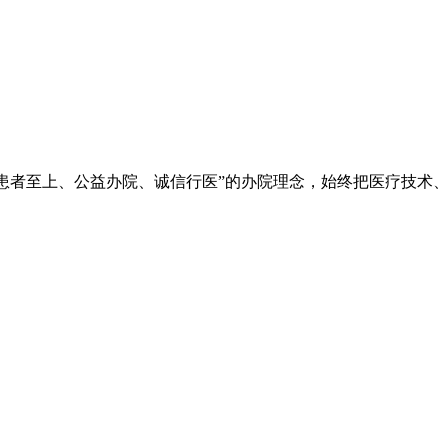
院秉承“立院为公、患者至上、公益办院、诚信行医”的办院理念，始终把
。