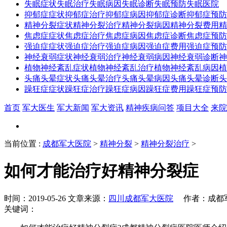
失眠症状
失眠治疗
失眠病因
失眠诊断
失眠预防
失眠医院
抑郁症症状
抑郁症治疗
抑郁症病因
抑郁症诊断
抑郁症预防
精神分裂症状
精神分裂治疗
精神分裂病因
精神分裂费用
精
焦虑症症状
焦虑症治疗
焦虑症病因
焦虑症诊断
焦虑症预防
强迫症症状
强迫症治疗
强迫症病因
强迫症费用
强迫症预防
神经衰弱症状
神经衰弱治疗
神经衰弱病因
神经衰弱诊断
神
植物神经紊乱症状
植物神经紊乱治疗
植物神经紊乱病因
植
头痛头晕症状
头痛头晕治疗
头痛头晕病因
头痛头晕诊断
头
躁狂症症状
躁狂症治疗
躁狂症病因
躁狂症费用
躁狂症预防
首页
军大医生
军大新闻
军大资讯
精神疾病问答
项目大全
来院
当前位置
:
成都军大医院
>
精神分裂
>
精神分裂治疗
>
如何才能治疗好精神分裂症
时间：2019-05-26 文章来源：
四川成都军大医院
作者：成都军
关键词：