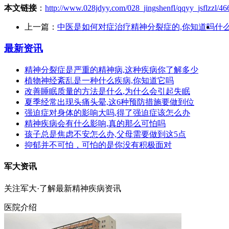
本文链接
：
http://www.028jdyy.com/028_jingshenfl/qqyy_jsflzzl/46
上一篇：
中医是如何对症治疗精神分裂症的,你知道吗
什
最新资讯
精神分裂症是严重的精神病,这种疾病你了解多少
植物神经紊乱是一种什么疾病,你知道它吗
改善睡眠质量的方法是什么,为什么会引起失眠
夏季经常出现头痛头晕,这6种预防措施要做到位
强迫症对身体的影响大吗,得了强迫症该怎么办
精神疾病会有什么影响,真的那么可怕吗
孩子总是焦虑不安怎么办,父母需要做到这5点
抑郁并不可怕，可怕的是你没有积极面对
军大资讯
关注军大·了解最新精神疾病资讯
医院介绍