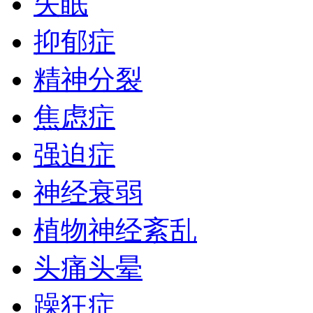
失眠
抑郁症
精神分裂
焦虑症
强迫症
神经衰弱
植物神经紊乱
头痛头晕
躁狂症