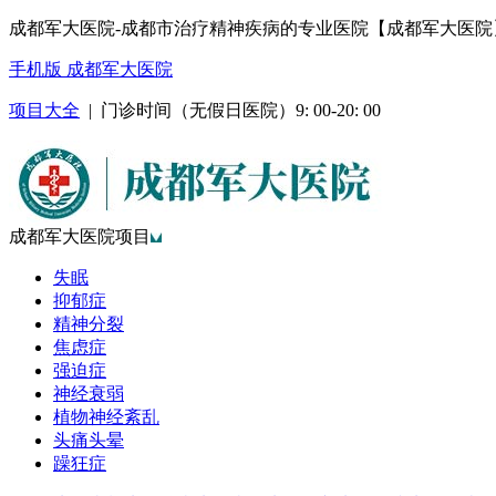
成都军大医院-成都市治疗精神疾病的专业医院【成都军大医院
手机版 成都军大医院
项目大全
| 门诊时间（无假日医院）9: 00-20: 00
成都军大医院项目
失眠
抑郁症
精神分裂
焦虑症
强迫症
神经衰弱
植物神经紊乱
头痛头晕
躁狂症