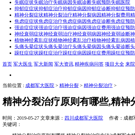
失眠症状
失眠治疗
失眠病因
失眠诊断
失眠预防
失眠医院
抑郁症症状
抑郁症治疗
抑郁症病因
抑郁症诊断
抑郁症预防
精神分裂症状
精神分裂治疗
精神分裂病因
精神分裂费用
精
焦虑症症状
焦虑症治疗
焦虑症病因
焦虑症诊断
焦虑症预防
强迫症症状
强迫症治疗
强迫症病因
强迫症费用
强迫症预防
神经衰弱症状
神经衰弱治疗
神经衰弱病因
神经衰弱诊断
神
植物神经紊乱症状
植物神经紊乱治疗
植物神经紊乱病因
植
头痛头晕症状
头痛头晕治疗
头痛头晕病因
头痛头晕诊断
头
躁狂症症状
躁狂症治疗
躁狂症病因
躁狂症费用
躁狂症预防
首页
军大医生
军大新闻
军大资讯
精神疾病问答
项目大全
来院
当前位置
:
成都军大医院
>
精神分裂
>
精神分裂治疗
>
精神分裂治疗原则有哪些,精神
时间：2019-05-27 文章来源：
四川成都军大医院
作者：成都军
关键词：