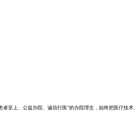
院秉承“立院为公、患者至上、公益办院、诚信行医”的办院理念，始终把