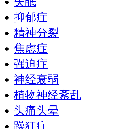
失眠
抑郁症
精神分裂
焦虑症
强迫症
神经衰弱
植物神经紊乱
头痛头晕
躁狂症