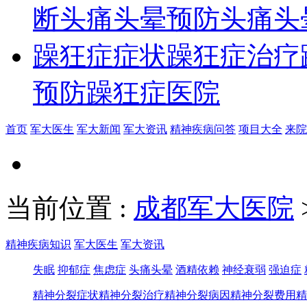
断
头痛头晕预防
头痛头
躁狂症症状
躁狂症治疗
预防
躁狂症医院
首页
军大医生
军大新闻
军大资讯
精神疾病问答
项目大全
来院
当前位置
:
成都军大医院
精神疾病知识
军大医生
军大资讯
失眠
抑郁症
焦虑症
头痛头晕
酒精依赖
神经衰弱
强迫症
精神分裂症状
精神分裂治疗
精神分裂病因
精神分裂费用
精