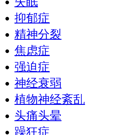
失眠
抑郁症
精神分裂
焦虑症
强迫症
神经衰弱
植物神经紊乱
头痛头晕
躁狂症