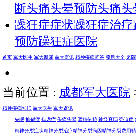
断
头痛头晕预防
头痛头
躁狂症症状
躁狂症治疗
预防
躁狂症医院
首页
军大医生
军大新闻
军大资讯
精神疾病问答
项目大全
来院
当前位置
:
成都军大医院
精神疾病知识
军大医生
军大资讯
失眠
抑郁症
焦虑症
头痛头晕
酒精依赖
神经衰弱
强迫症
精神分裂症状
精神分裂治疗
精神分裂病因
精神分裂费用
精