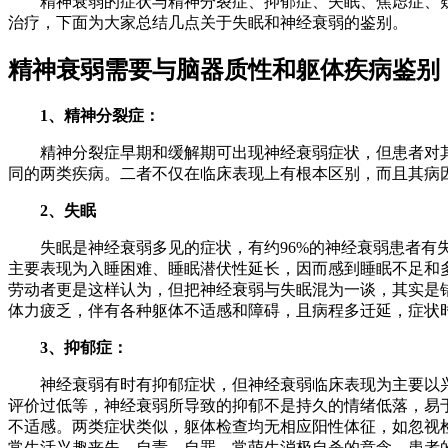
精神衰弱的症状与精神分裂症、抑郁症、失眠、焦虑症、疑
治疗，下面为大家总结几点关于失眠和神经衰弱的鉴别。
精神衰弱需要与脑器质性和躯体疾病鉴别
1、精神分裂症：
精神分裂症早期和缓解期可出现神经衰弱症状，但患者对其疾
同的两类疾病。二者不仅在临床表现上有根本区别，而且其病
2、失眠
失眠是神经衰弱多见的症状，有约96%的神经衰弱患者有失眠的主
主要表现为入睡困难、睡眠潜伏性延长，因而感到睡眠不足和
劳动者更是这样认为，但把神经衰弱与失眠混为一谈，其实是
体力疲乏，伴有各种躯体不适感和障碍，且病程多迁延，症状
3、抑郁症：
神经衰弱有时有抑郁症状，但神经衰弱临床表现为主要以兴
评价过低等，神经衰弱所导致的抑郁不是持久的情绪低落，易
不适感。两类症状类似，躯体检查均无相应阳性体征，如忽视
常生活兴趣丧失，自责，自罪，常萌生消极自杀的意念。患者