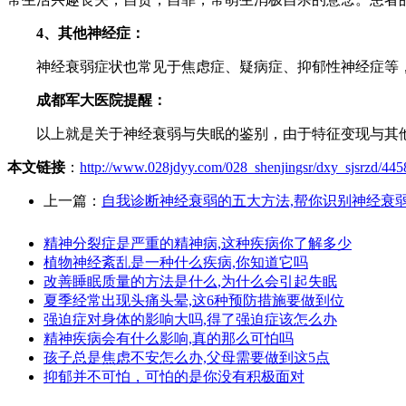
4、其他神经症：
神经衰弱症状也常见于焦虑症、疑病症、抑郁性神经症等，
成都军大医院提醒：
以上就是关于神经衰弱与失眠的鉴别，由于特征变现与其他
本文链接
：
http://www.028jdyy.com/028_shenjingsr/dxy_sjsrzd/445
上一篇：
自我诊断神经衰弱的五大方法,帮你识别神经衰
精神分裂症是严重的精神病,这种疾病你了解多少
植物神经紊乱是一种什么疾病,你知道它吗
改善睡眠质量的方法是什么,为什么会引起失眠
夏季经常出现头痛头晕,这6种预防措施要做到位
强迫症对身体的影响大吗,得了强迫症该怎么办
精神疾病会有什么影响,真的那么可怕吗
孩子总是焦虑不安怎么办,父母需要做到这5点
抑郁并不可怕，可怕的是你没有积极面对