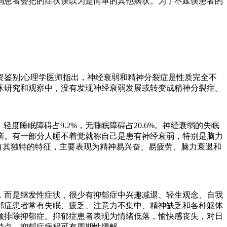
患者会把的症状误以为是简单的其他病状。为了不延误患者的
鉴别;心理学医师指出，神经衰弱和精神分裂症是性质完全不
床研究和观察中，没有发现神经衰弱发展或转变成精神分裂症。
度睡眠障碍占9.2%，无睡眠障碍占20.6%。神经衰弱的失眠
恼。有一部分人睡不着觉就称自己是患有神经衰弱，特别是脑力
有其独特的特征，主要表现为精神易兴奋、易疲劳、脑力衰退和
而是继发性症状，很少有抑郁症中兴趣减退、轻生观念、自我
郁症患者常有失眠、疲乏、注意力不集中、精神缺乏和各种躯体
须排除抑郁症。抑郁症患者表现为情绪低落，愉快感丧失，对日
特点。抑郁症病程可有周期性缓解。