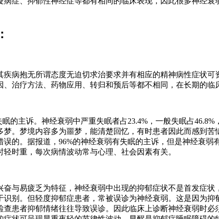
病症、抑郁性神经症等都有相同的临床表现，因此很多神经衰弱
：
病抱无所谓态度无迫切求治要求并有相应的精神病性症状可资
因、治疗方法、药物应用、转归和预后等都不相同，在长期的临
诉。神经衰弱中严重失眠者占23.4%，一般失眠占46.8%，轻
多梦。梦境内容多为噩梦，能清楚回忆，有时患者因此而感到苦
错误的。据报道，96%的神经衰弱有失眠的主诉，但是神经衰弱
时轻时重，每次病情波动常与心理、社会因素有关。
奋与易疲乏为特征，神经衰弱中出现的抑郁症状不是首发症状，
于识别。但轻度抑郁症患者，常被误诊为神经衰弱。这是因为抑
检查患者抑郁情绪往往导致误诊。因此临床上诊断神经衰弱时必
的症状可呈现晨重夜轻的节律性波动。早醒是抑郁症睡眠障碍的