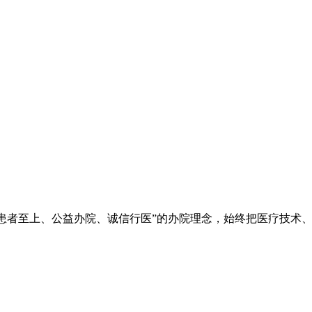
院秉承“立院为公、患者至上、公益办院、诚信行医”的办院理念，始终把