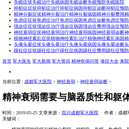
失眠症状
失眠治疗
失眠病因
失眠诊断
失眠预防
失眠医院
抑郁症症状
抑郁症治疗
抑郁症病因
抑郁症诊断
抑郁症预防
精神分裂症状
精神分裂治疗
精神分裂病因
精神分裂费用
精
焦虑症症状
焦虑症治疗
焦虑症病因
焦虑症诊断
焦虑症预防
强迫症症状
强迫症治疗
强迫症病因
强迫症费用
强迫症预防
神经衰弱症状
神经衰弱治疗
神经衰弱病因
神经衰弱诊断
神
植物神经紊乱症状
植物神经紊乱治疗
植物神经紊乱病因
植
头痛头晕症状
头痛头晕治疗
头痛头晕病因
头痛头晕诊断
头
躁狂症症状
躁狂症治疗
躁狂症病因
躁狂症费用
躁狂症预防
首页
军大医生
军大新闻
军大资讯
精神疾病问答
项目大全
来院
当前位置
:
成都军大医院
>
神经衰弱
>
神经衰弱诊断
>
精神衰弱需要与脑器质性和躯
时间：2019-05-25 文章来源：
四川成都军大医院
作者：成都军
关键词：