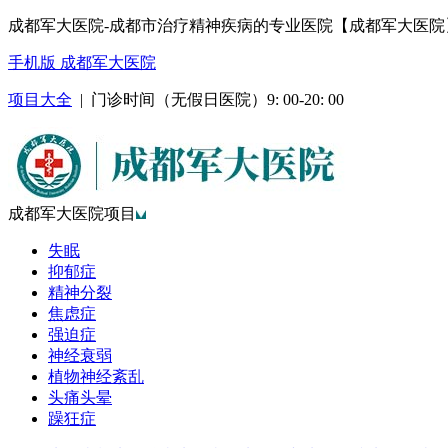
成都军大医院-成都市治疗精神疾病的专业医院【成都军大医院
手机版 成都军大医院
项目大全
| 门诊时间（无假日医院）9: 00-20: 00
成都军大医院项目
失眠
抑郁症
精神分裂
焦虑症
强迫症
神经衰弱
植物神经紊乱
头痛头晕
躁狂症