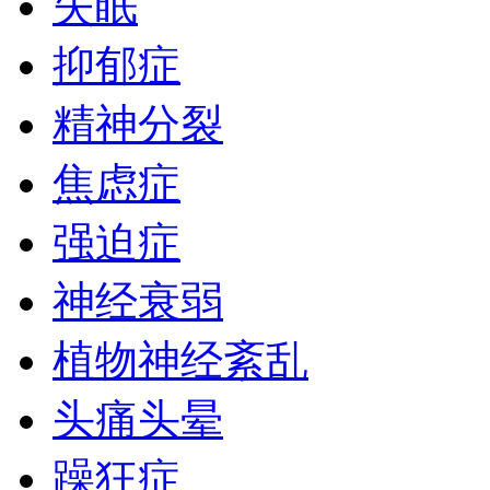
失眠
抑郁症
精神分裂
焦虑症
强迫症
神经衰弱
植物神经紊乱
头痛头晕
躁狂症