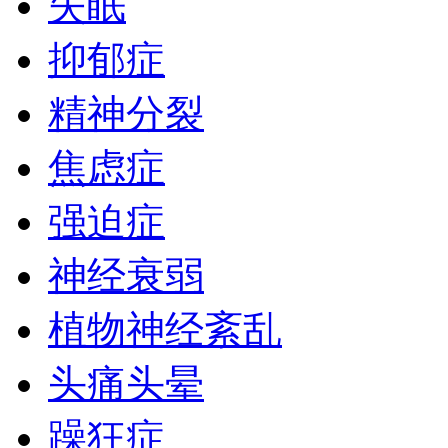
失眠
抑郁症
精神分裂
焦虑症
强迫症
神经衰弱
植物神经紊乱
头痛头晕
躁狂症