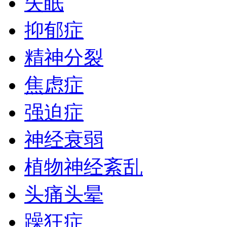
失眠
抑郁症
精神分裂
焦虑症
强迫症
神经衰弱
植物神经紊乱
头痛头晕
躁狂症