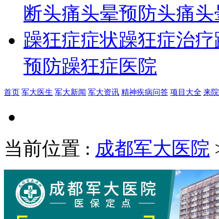
断
头痛头晕预防
头痛头
躁狂症症状
躁狂症治疗
预防
躁狂症医院
首页
军大医生
军大新闻
军大资讯
精神疾病问答
项目大全
来院
当前位置
:
成都军大医院