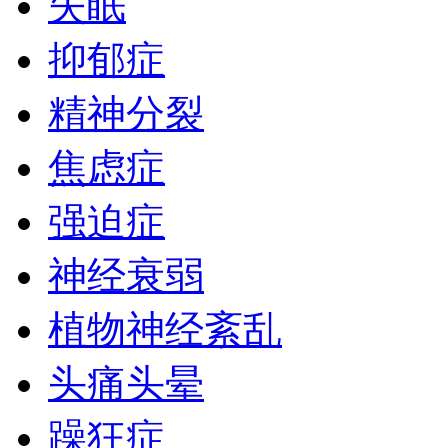
失眠
抑郁症
精神分裂
焦虑症
强迫症
神经衰弱
植物神经紊乱
头痛头晕
躁狂症