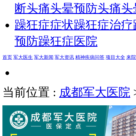
断
头痛头晕预防
头痛头
躁狂症症状
躁狂症治疗
预防
躁狂症医院
首页
军大医生
军大新闻
军大资讯
精神疾病问答
项目大全
来院
当前位置
:
成都军大医院