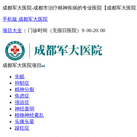
成都军大医院-成都市治疗精神疾病的专业医院【成都军大医院
手机版 成都军大医院
项目大全
| 门诊时间（无假日医院）9: 00-20: 00
成都军大医院项目
失眠
抑郁症
精神分裂
焦虑症
强迫症
神经衰弱
植物神经紊乱
头痛头晕
躁狂症