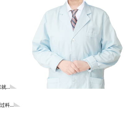
...
...