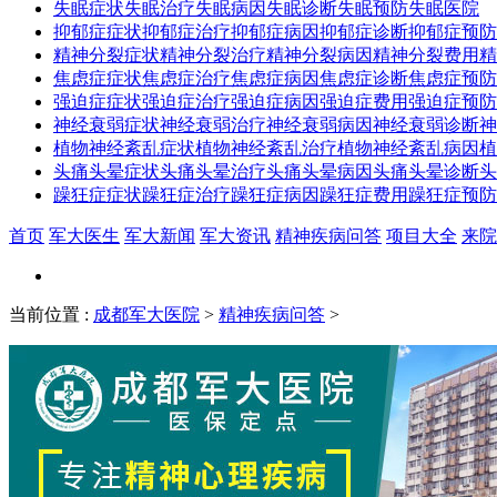
失眠症状
失眠治疗
失眠病因
失眠诊断
失眠预防
失眠医院
抑郁症症状
抑郁症治疗
抑郁症病因
抑郁症诊断
抑郁症预防
精神分裂症状
精神分裂治疗
精神分裂病因
精神分裂费用
精
焦虑症症状
焦虑症治疗
焦虑症病因
焦虑症诊断
焦虑症预防
强迫症症状
强迫症治疗
强迫症病因
强迫症费用
强迫症预防
神经衰弱症状
神经衰弱治疗
神经衰弱病因
神经衰弱诊断
神
植物神经紊乱症状
植物神经紊乱治疗
植物神经紊乱病因
植
头痛头晕症状
头痛头晕治疗
头痛头晕病因
头痛头晕诊断
头
躁狂症症状
躁狂症治疗
躁狂症病因
躁狂症费用
躁狂症预防
首页
军大医生
军大新闻
军大资讯
精神疾病问答
项目大全
来院
当前位置
:
成都军大医院
>
精神疾病问答
>