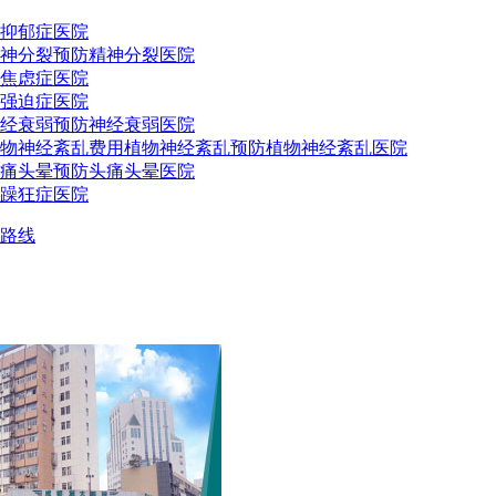
抑郁症医院
神分裂预防
精神分裂医院
焦虑症医院
强迫症医院
经衰弱预防
神经衰弱医院
物神经紊乱费用
植物神经紊乱预防
植物神经紊乱医院
痛头晕预防
头痛头晕医院
躁狂症医院
路线