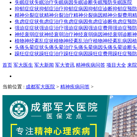
失眠症状
失眠治疗
失眠病因
失眠诊断
失眠预防
失眠医院
抑郁症症状
抑郁症治疗
抑郁症病因
抑郁症诊断
抑郁症预防
精神分裂症状
精神分裂治疗
精神分裂病因
精神分裂费用
精
焦虑症症状
焦虑症治疗
焦虑症病因
焦虑症诊断
焦虑症预防
强迫症症状
强迫症治疗
强迫症病因
强迫症费用
强迫症预防
神经衰弱症状
神经衰弱治疗
神经衰弱病因
神经衰弱诊断
神
植物神经紊乱症状
植物神经紊乱治疗
植物神经紊乱病因
植
头痛头晕症状
头痛头晕治疗
头痛头晕病因
头痛头晕诊断
头
躁狂症症状
躁狂症治疗
躁狂症病因
躁狂症费用
躁狂症预防
首页
军大医生
军大新闻
军大资讯
精神疾病问答
项目大全
来院
当前位置
:
成都军大医院
>
精神疾病问答
>