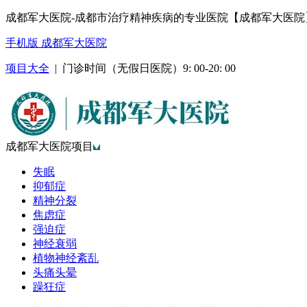
成都军大医院-成都市治疗精神疾病的专业医院【成都军大医院
手机版 成都军大医院
项目大全
| 门诊时间（无假日医院）9: 00-20: 00
成都军大医院项目
失眠
抑郁症
精神分裂
焦虑症
强迫症
神经衰弱
植物神经紊乱
头痛头晕
躁狂症