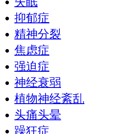
失眠
抑郁症
精神分裂
焦虑症
强迫症
神经衰弱
植物神经紊乱
头痛头晕
躁狂症