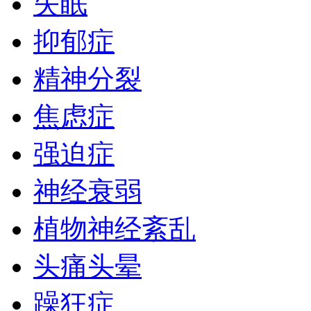
失眠
抑郁症
精神分裂
焦虑症
强迫症
神经衰弱
植物神经紊乱
头痛头晕
躁狂症