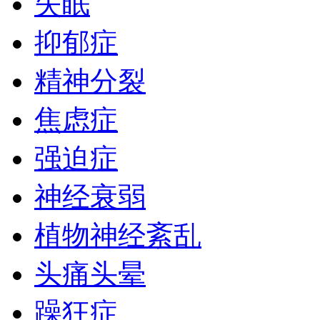
失眠
抑郁症
精神分裂
焦虑症
强迫症
神经衰弱
植物神经紊乱
头痛头晕
躁狂症