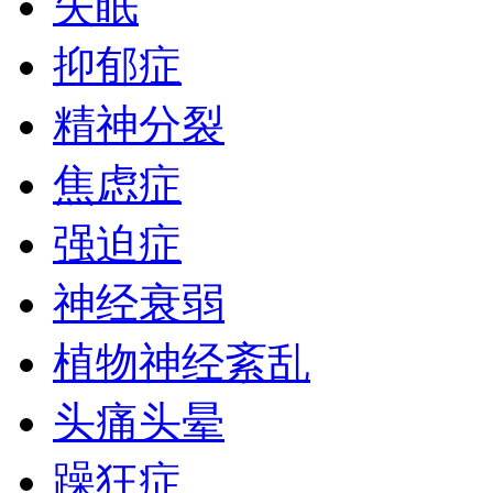
失眠
抑郁症
精神分裂
焦虑症
强迫症
神经衰弱
植物神经紊乱
头痛头晕
躁狂症