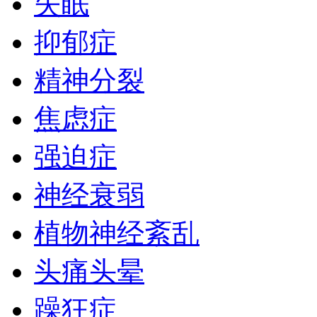
失眠
抑郁症
精神分裂
焦虑症
强迫症
神经衰弱
植物神经紊乱
头痛头晕
躁狂症