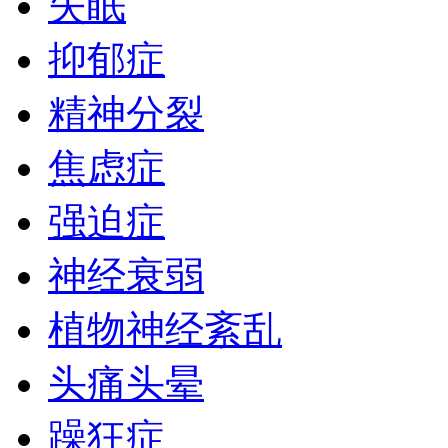
失眠
抑郁症
精神分裂
焦虑症
强迫症
神经衰弱
植物神经紊乱
头痛头晕
躁狂症