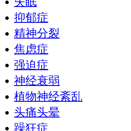
失眠
抑郁症
精神分裂
焦虑症
强迫症
神经衰弱
植物神经紊乱
头痛头晕
躁狂症