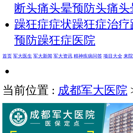
断
头痛头晕预防
头痛头
躁狂症症状
躁狂症治疗
预防
躁狂症医院
首页
军大医生
军大新闻
军大资讯
精神疾病问答
项目大全
来院
当前位置
:
成都军大医院