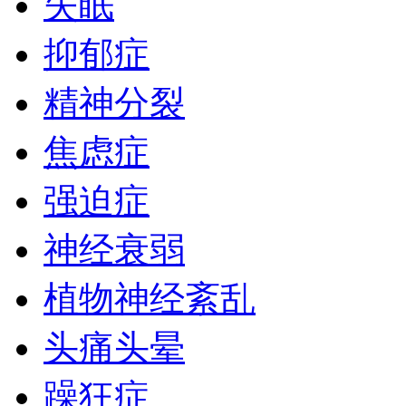
失眠
抑郁症
精神分裂
焦虑症
强迫症
神经衰弱
植物神经紊乱
头痛头晕
躁狂症