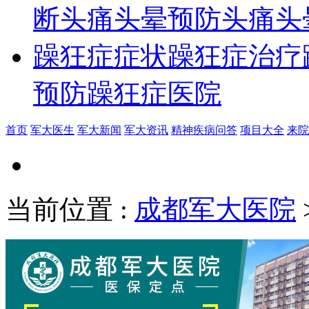
断
头痛头晕预防
头痛头
躁狂症症状
躁狂症治疗
预防
躁狂症医院
首页
军大医生
军大新闻
军大资讯
精神疾病问答
项目大全
来院
当前位置
:
成都军大医院