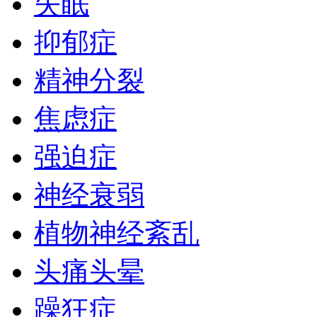
失眠
抑郁症
精神分裂
焦虑症
强迫症
神经衰弱
植物神经紊乱
头痛头晕
躁狂症