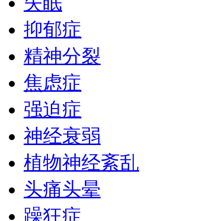
失眠
抑郁症
精神分裂
焦虑症
强迫症
神经衰弱
植物神经紊乱
头痛头晕
躁狂症