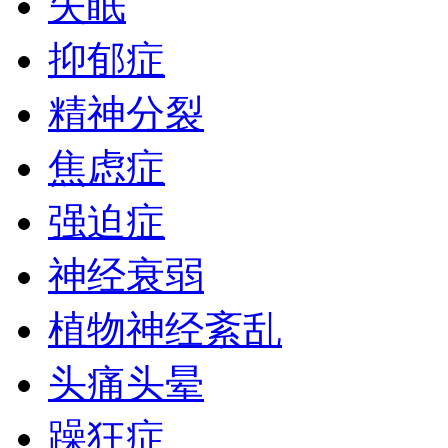
失眠
抑郁症
精神分裂
焦虑症
强迫症
神经衰弱
植物神经紊乱
头痛头晕
躁狂症