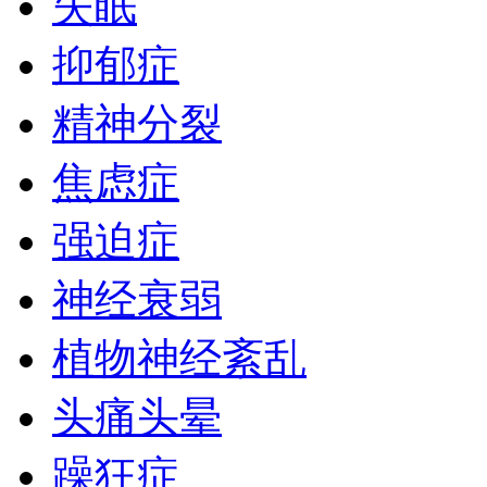
失眠
抑郁症
精神分裂
焦虑症
强迫症
神经衰弱
植物神经紊乱
头痛头晕
躁狂症