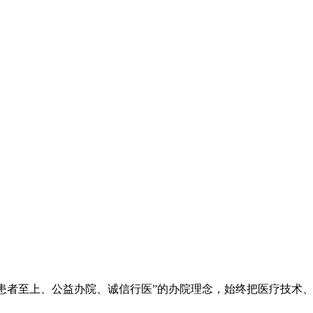
院秉承“立院为公、患者至上、公益办院、诚信行医”的办院理念，始终把