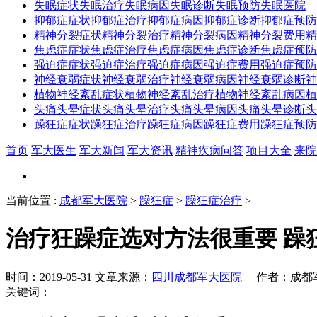
失眠症状
失眠治疗
失眠病因
失眠诊断
失眠预防
失眠医院
抑郁症症状
抑郁症治疗
抑郁症病因
抑郁症诊断
抑郁症预防
精神分裂症状
精神分裂治疗
精神分裂病因
精神分裂费用
精
焦虑症症状
焦虑症治疗
焦虑症病因
焦虑症诊断
焦虑症预防
强迫症症状
强迫症治疗
强迫症病因
强迫症费用
强迫症预防
神经衰弱症状
神经衰弱治疗
神经衰弱病因
神经衰弱诊断
神
植物神经紊乱症状
植物神经紊乱治疗
植物神经紊乱病因
植
头痛头晕症状
头痛头晕治疗
头痛头晕病因
头痛头晕诊断
头
躁狂症症状
躁狂症治疗
躁狂症病因
躁狂症费用
躁狂症预防
首页
军大医生
军大新闻
军大资讯
精神疾病问答
项目大全
来院
当前位置
:
成都军大医院
>
躁狂症
>
躁狂症治疗
>
治疗狂躁症选对方法很重要 躁
时间：2019-05-31 文章来源：
四川成都军大医院
作者：成都军
关键词：