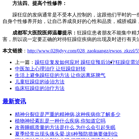
方法四、提高个性修养：
躁狂症的发病通常是不受本人控制的，这跟他们平时的一些
自身个性修养开始，让自己养成良好的心性和品质，戒骄戒躁
成都军大医院医师温馨提示：
狂躁症患者朋友不能集中精
害，所以说一定要正确的对待狂躁症疾病的出现及时进行有关
本文链接
：
http://www.028jdyy.com/028_zaokuangz/ewsos_zkzzl/5
上一篇：
躁狂症复发如何应对 躁狂症预后治疗
狂躁症需治
中医加上心理治疗 让狂躁症好转
生活上避免躁狂症的方法 让你远离坏脾气
儿童狂躁症的诊治方法
临床狂躁症的治疗方法
最新资讯
精神分裂症是严重的精神病,这种疾病你了解多少
植物神经紊乱是一种什么疾病,你知道它吗
改善睡眠质量的方法是什么,为什么会引起失眠
夏季经常出现头痛头晕,这6种预防措施要做到位