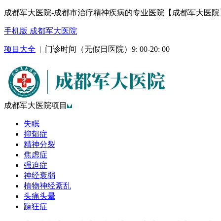
成都军大医院-成都市治疗精神疾病的专业医院【成都军大医院
手机版 成都军大医院
项目大全
| 门诊时间（无假日医院）9: 00-20: 00
成都军大医院项目
失眠
抑郁症
精神分裂
焦虑症
强迫症
神经衰弱
植物神经紊乱
头痛头晕
躁狂症