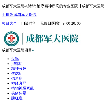
成都军大医院-成都市治疗精神疾病的专业医院【成都军大医院
手机版 成都军大医院
项目大全
| 门诊时间（无假日医院）9: 00-20: 00
成都军大医院项目
失眠
抑郁症
精神分裂
焦虑症
强迫症
神经衰弱
植物神经紊乱
头痛头晕
躁狂症