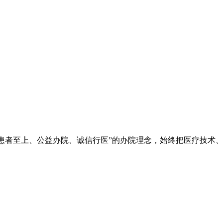
院秉承“立院为公、患者至上、公益办院、诚信行医”的办院理念，始终把