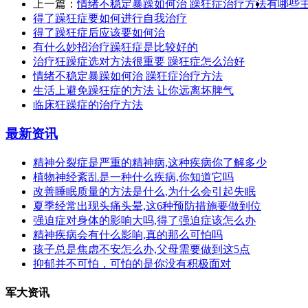
上一篇：
情绪不稳定暴躁如何治 躁狂症治疗方法
有哪些
得了躁狂症要如何进行自我治疗
得了躁狂症后应该要如何治
有什么妙招治疗躁狂症是比较好的
治疗狂躁症选对方法很重要 躁狂症怎么治好
情绪不稳定暴躁如何治 躁狂症治疗方法
生活上避免躁狂症的方法 让你远离坏脾气
临床狂躁症的治疗方法
最新资讯
精神分裂症是严重的精神病,这种疾病你了解多少
植物神经紊乱是一种什么疾病,你知道它吗
改善睡眠质量的方法是什么,为什么会引起失眠
夏季经常出现头痛头晕,这6种预防措施要做到位
强迫症对身体的影响大吗,得了强迫症该怎么办
精神疾病会有什么影响,真的那么可怕吗
孩子总是焦虑不安怎么办,父母需要做到这5点
抑郁并不可怕，可怕的是你没有积极面对
军大资讯