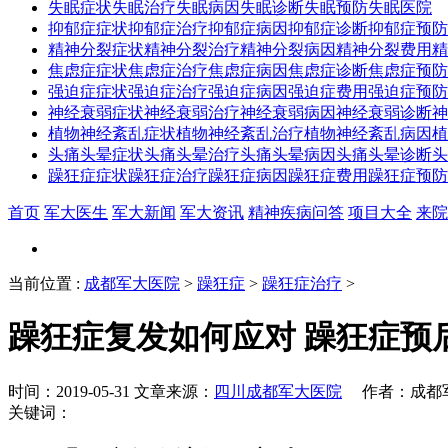
失眠症状
失眠治疗
失眠病因
失眠诊断
失眠预防
失眠医院
抑郁症症状
抑郁症治疗
抑郁症病因
抑郁症诊断
抑郁症预防
精神分裂症状
精神分裂治疗
精神分裂病因
精神分裂费用
精
焦虑症症状
焦虑症治疗
焦虑症病因
焦虑症诊断
焦虑症预防
强迫症症状
强迫症治疗
强迫症病因
强迫症费用
强迫症预防
神经衰弱症状
神经衰弱治疗
神经衰弱病因
神经衰弱诊断
神
植物神经紊乱症状
植物神经紊乱治疗
植物神经紊乱病因
植
头痛头晕症状
头痛头晕治疗
头痛头晕病因
头痛头晕诊断
头
躁狂症症状
躁狂症治疗
躁狂症病因
躁狂症费用
躁狂症预防
首页
军大医生
军大新闻
军大资讯
精神疾病问答
项目大全
来院
当前位置
:
成都军大医院
>
躁狂症
>
躁狂症治疗
>
躁狂症复发如何应对 躁狂症预
时间：2019-05-31 文章来源：
四川成都军大医院
作者：成都军
关键词：