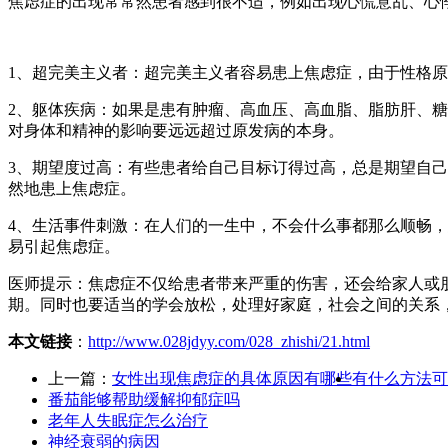
焦虑症的出现常常然患者感到很不适，例如出现心慌意乱、心
1、超完美主义者：超完美主义者容易患上焦虑症，由于性格
2、躯体疾病：如果是患有肿瘤、高血压、高血脂、脂肪肝、
对身体和精神的影响要远远超过原发病的本身。
3、期望度过高：有些患者给自己目标订得过高，总是期望自
然地患上焦虑症。
4、生活事件刺激：在人们的一生中，不会什么事都那么顺畅
易引起焦虑症。
医师提示：焦虑症不仅给患者带来严重的伤害，还会给家人或
期。同时也要适当的学会放松，处理好家庭，社会之间的关系
本文链接
：
http://www.028jdyy.com/028_zhishi/21.html
上一篇：
女性出现焦虑症的具体原因有哪些
有什么方法可
番茄能够帮助缓解抑郁症吗
老年人失眠症怎么治疗
神经衰弱的病因