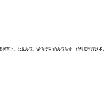
院秉承“立院为公、患者至上、公益办院、诚信行医”的办院理念，始终把
。