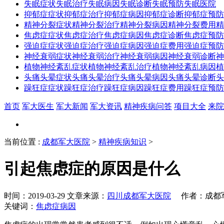
失眠症状
失眠治疗
失眠病因
失眠诊断
失眠预防
失眠医院
抑郁症症状
抑郁症治疗
抑郁症病因
抑郁症诊断
抑郁症预防
精神分裂症状
精神分裂治疗
精神分裂病因
精神分裂费用
精
焦虑症症状
焦虑症治疗
焦虑症病因
焦虑症诊断
焦虑症预防
强迫症症状
强迫症治疗
强迫症病因
强迫症费用
强迫症预防
神经衰弱症状
神经衰弱治疗
神经衰弱病因
神经衰弱诊断
神
植物神经紊乱症状
植物神经紊乱治疗
植物神经紊乱病因
植
头痛头晕症状
头痛头晕治疗
头痛头晕病因
头痛头晕诊断
头
躁狂症症状
躁狂症治疗
躁狂症病因
躁狂症费用
躁狂症预防
首页
军大医生
军大新闻
军大资讯
精神疾病问答
项目大全
来院
当前位置
:
成都军大医院
>
精神疾病知识
>
引起焦虑症的原因是什么
时间：2019-03-29 文章来源：
四川成都军大医院
作者：成都军大
关键词：
焦虑症病因