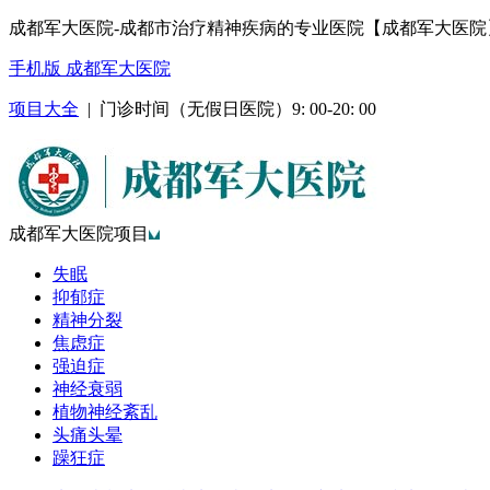
成都军大医院-成都市治疗精神疾病的专业医院【成都军大医院
手机版 成都军大医院
项目大全
| 门诊时间（无假日医院）9: 00-20: 00
成都军大医院项目
失眠
抑郁症
精神分裂
焦虑症
强迫症
神经衰弱
植物神经紊乱
头痛头晕
躁狂症