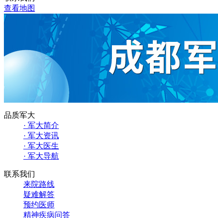
查看地图
品质军大
· 军大简介
· 军大资讯
· 军大医生
· 军大导航
联系我们
来院路线
疑难解答
预约医师
精神疾病问答