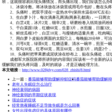
班，这就很容易出现头痛情况，而头痛出现，我们应该怎么办
1、冰袋冷敷。将冰块放在冰袋里或用毛巾包好，敷在头疼
2、头痛时，把双手浸在一盆热水中(保持水温在60℃左右)
3、生白萝卜汁，每次滴鼻孔两滴(两鼻孔都滴)，一日两次，
4、白芷4克，冰片2克，细辛2克，研磨粉卷入纸筒放药粉
5、干白菜跟1块，红糖60克，生姜3片，水煎服，日服3次
6、鲜丝瓜根3个，白芷10克，与瘦猪肉适量共煮，吃肉喝
7、用白萝卜皮贴在两面的太阳穴上，每晚贴20分钟，可治
8、川芎6克，绿茶6克，红糖适量。清水一碗半，煎至一碗
9、双勾30克，红枣60克，黑豆60克，生姜3片，鸡蛋2个
10、头痛时把苹果磨成泥状涂在纱布上，贴在头痛处，症
成都军大医院医师所讲到的内容我们应该有一个全新的认识
缓解我们的头疼问题，及时的就诊，才是正确处理方法。
本文链接
：
http://www.028jdyy.com/028_zhishi/8.html
上一篇：
番茄能够帮助缓解抑郁症吗
番茄能够帮助缓解抑
老年人失眠症怎么治疗
神经衰弱的病因
神经衰弱的早期症状表现
强迫症的症状
经常熬夜睡眠不足导致失眠是怎么回事
女性出现焦虑症的具体原因有哪些