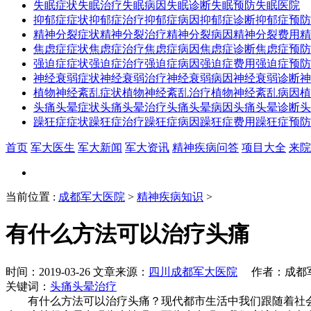
失眠症状
失眠治疗
失眠病因
失眠诊断
失眠预防
失眠医院
抑郁症症状
抑郁症治疗
抑郁症病因
抑郁症诊断
抑郁症预防
精神分裂症状
精神分裂治疗
精神分裂病因
精神分裂费用
精
焦虑症症状
焦虑症治疗
焦虑症病因
焦虑症诊断
焦虑症预防
强迫症症状
强迫症治疗
强迫症病因
强迫症费用
强迫症预防
神经衰弱症状
神经衰弱治疗
神经衰弱病因
神经衰弱诊断
神
植物神经紊乱症状
植物神经紊乱治疗
植物神经紊乱病因
植
头痛头晕症状
头痛头晕治疗
头痛头晕病因
头痛头晕诊断
头
躁狂症症状
躁狂症治疗
躁狂症病因
躁狂症费用
躁狂症预防
首页
军大医生
军大新闻
军大资讯
精神疾病问答
项目大全
来院
当前位置
:
成都军大医院
>
精神疾病知识
>
有什么方法可以治疗头痛
时间：2019-03-26 文章来源：
四川成都军大医院
作者：成都军
关键词：
头痛头晕治疗
有什么方法可以治疗头痛？现代都市生活中我们跟随着社会