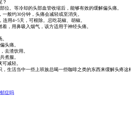
呢？
部位。等冷却的头部血管收缩后，能够有效的缓解偏头痛。
，一般约30分钟，头痛会减轻或至消失。
连用4~5天，可根除。忌吃花椒、胡椒。
燃着，用鼻吸入烟气，该方适用于神经头痛。
。
汤。
偏头痛。
，去渣饮用。
，共煮服。
状可减轻。
，生活当中一些上班族总喝一些咖啡之类的东西来缓解头疼这样
郁症吗