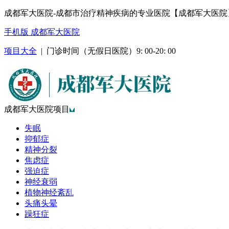
成都军大医院-成都市治疗精神疾病的专业医院【成都军大医院
手机版 成都军大医院
项目大全
| 门诊时间（无假日医院）9: 00-20: 00
成都军大医院项目
失眠
抑郁症
精神分裂
焦虑症
强迫症
神经衰弱
植物神经紊乱
头痛头晕
躁狂症