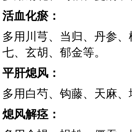
活血化瘀：
多用川芎、当归、丹参、
七、玄胡、郁金等。
平肝熄风：
多用白芍、钩藤、天麻、
熄风解痉：