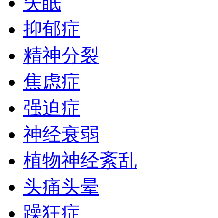
失眠
抑郁症
精神分裂
焦虑症
强迫症
神经衰弱
植物神经紊乱
头痛头晕
躁狂症