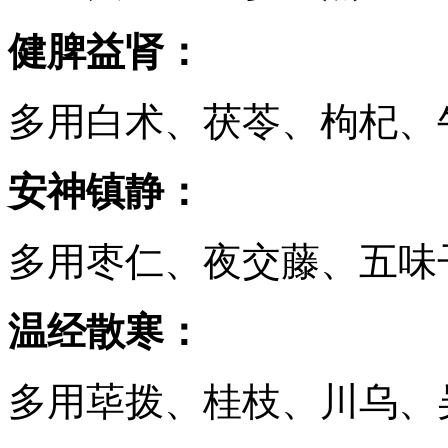
健脾益肾：
多用白术、茯苓、枸杞、
安神镇静：
多用枣仁、夜交藤、五味
温经散寒：
多用荜拨、桂枝、川乌、