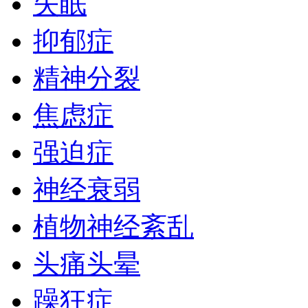
失眠
抑郁症
精神分裂
焦虑症
强迫症
神经衰弱
植物神经紊乱
头痛头晕
躁狂症