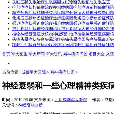
失眠症状
失眠治疗
失眠病因
失眠诊断
失眠预防
失眠医院
抑郁症症状
抑郁症治疗
抑郁症病因
抑郁症诊断
抑郁症预防
精神分裂症状
精神分裂治疗
精神分裂病因
精神分裂费用
精
焦虑症症状
焦虑症治疗
焦虑症病因
焦虑症诊断
焦虑症预防
强迫症症状
强迫症治疗
强迫症病因
强迫症费用
强迫症预防
神经衰弱症状
神经衰弱治疗
神经衰弱病因
神经衰弱诊断
神
植物神经紊乱症状
植物神经紊乱治疗
植物神经紊乱病因
植
头痛头晕症状
头痛头晕治疗
头痛头晕病因
头痛头晕诊断
头
躁狂症症状
躁狂症治疗
躁狂症病因
躁狂症费用
躁狂症预防
首页
军大医生
军大新闻
军大资讯
精神疾病问答
项目大全
来院
当前位置
:
成都军大医院
>
精神疾病知识
>
神经衰弱和一些心理精神类疾
时间：2019-06-06 文章来源：
四川成都军大医院
作者：成都军大
关键词：
神经衰弱诊断