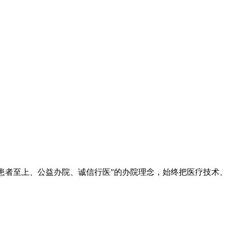
院秉承“立院为公、患者至上、公益办院、诚信行医”的办院理念，始终把