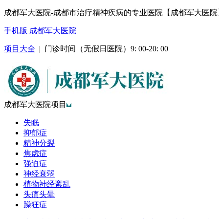
成都军大医院-成都市治疗精神疾病的专业医院【成都军大医院
手机版 成都军大医院
项目大全
| 门诊时间（无假日医院）9: 00-20: 00
成都军大医院项目
失眠
抑郁症
精神分裂
焦虑症
强迫症
神经衰弱
植物神经紊乱
头痛头晕
躁狂症