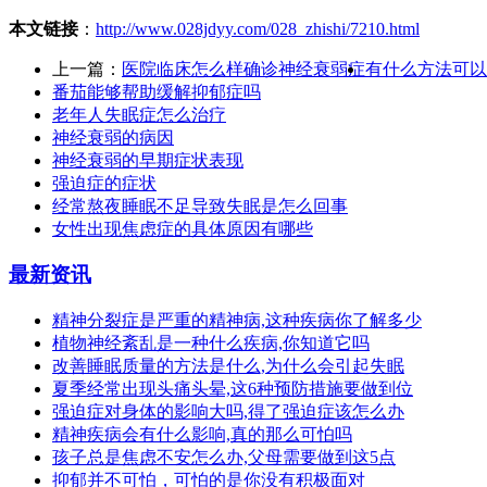
本文链接
：
http://www.028jdyy.com/028_zhishi/7210.html
上一篇：
医院临床怎么样确诊神经衰弱症
有什么方法可以
番茄能够帮助缓解抑郁症吗
老年人失眠症怎么治疗
神经衰弱的病因
神经衰弱的早期症状表现
强迫症的症状
经常熬夜睡眠不足导致失眠是怎么回事
女性出现焦虑症的具体原因有哪些
最新资讯
精神分裂症是严重的精神病,这种疾病你了解多少
植物神经紊乱是一种什么疾病,你知道它吗
改善睡眠质量的方法是什么,为什么会引起失眠
夏季经常出现头痛头晕,这6种预防措施要做到位
强迫症对身体的影响大吗,得了强迫症该怎么办
精神疾病会有什么影响,真的那么可怕吗
孩子总是焦虑不安怎么办,父母需要做到这5点
抑郁并不可怕，可怕的是你没有积极面对