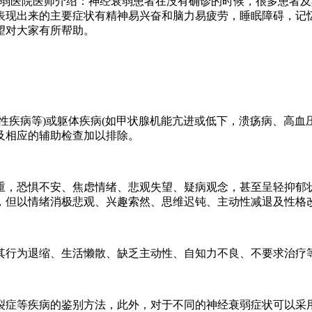
医院医师介绍：神经衰弱患者在没有确诊的时候，很多患者及
表现出来的主要症状有精神易兴奋和脑力易疲劳，睡眠障碍，记
望对大家有所帮助。
疾病等)或躯体疾病(如甲状腺机能亢进或低下，溃疡病、高血压
及相应的辅助检查加以排除。
，恐惧不安、焦虑情绪、悲观失望、疑病观念，甚至呈轻抑郁状
，但以情绪消极悲观、兴趣索然、思维迟钝、主动性减退及性格
行为退缩、生活懒散、缺乏主动性、自知力不良、不要求治疗等
症等疾病的鉴别方法，此外，对于不同的神经衰弱症状可以采用