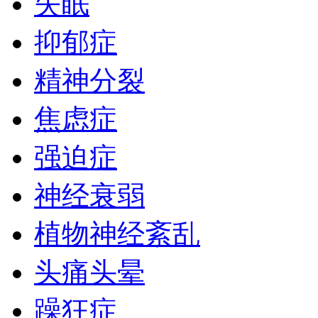
失眠
抑郁症
精神分裂
焦虑症
强迫症
神经衰弱
植物神经紊乱
头痛头晕
躁狂症