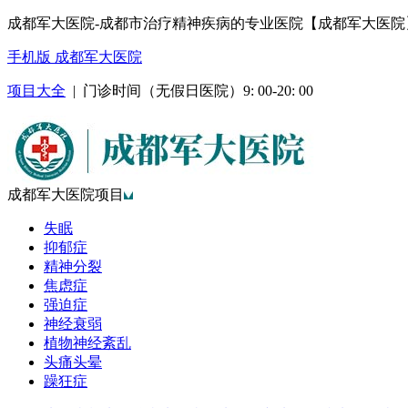
成都军大医院-成都市治疗精神疾病的专业医院【成都军大医院
手机版 成都军大医院
项目大全
| 门诊时间（无假日医院）9: 00-20: 00
成都军大医院项目
失眠
抑郁症
精神分裂
焦虑症
强迫症
神经衰弱
植物神经紊乱
头痛头晕
躁狂症