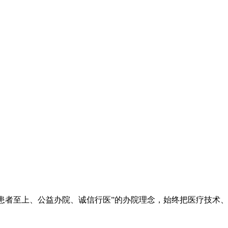
院秉承“立院为公、患者至上、公益办院、诚信行医”的办院理念，始终把