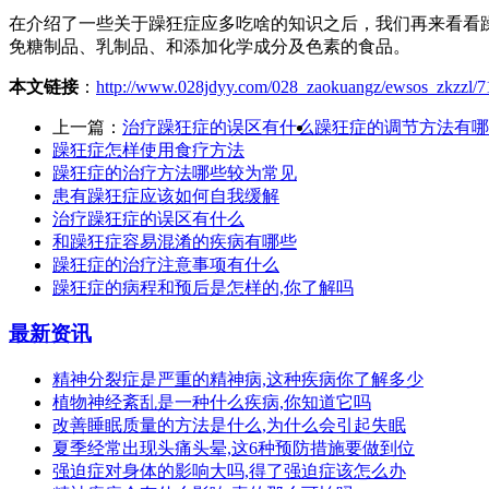
在介绍了一些关于躁狂症应多吃啥的知识之后，我们再来看看
免糖制品、乳制品、和添加化学成分及色素的食品。
本文链接
：
http://www.028jdyy.com/028_zaokuangz/ewsos_zkzzl/7
上一篇：
治疗躁狂症的误区有什么
躁狂症的调节方法有哪
躁狂症怎样使用食疗方法
躁狂症的治疗方法哪些较为常见
患有躁狂症应该如何自我缓解
治疗躁狂症的误区有什么
和躁狂症容易混淆的疾病有哪些
躁狂症的治疗注意事项有什么
躁狂症的病程和预后是怎样的,你了解吗
最新资讯
精神分裂症是严重的精神病,这种疾病你了解多少
植物神经紊乱是一种什么疾病,你知道它吗
改善睡眠质量的方法是什么,为什么会引起失眠
夏季经常出现头痛头晕,这6种预防措施要做到位
强迫症对身体的影响大吗,得了强迫症该怎么办