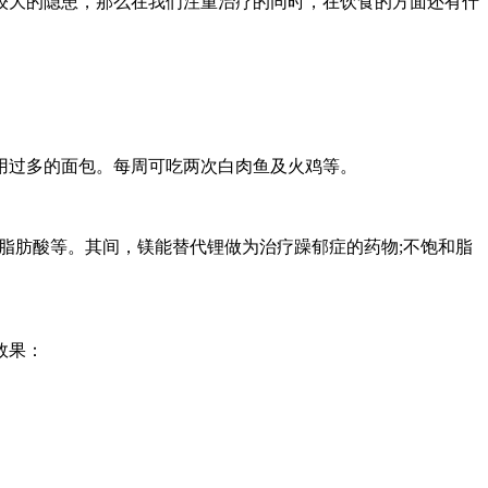
较大的隐患，那么在我们注重治疗的同时，在饮食的方面还有什
用过多的面包。每周可吃两次白肉鱼及火鸡等。
脂肪酸等。其间，镁能替代锂做为治疗躁郁症的药物;不饱和脂
效果：