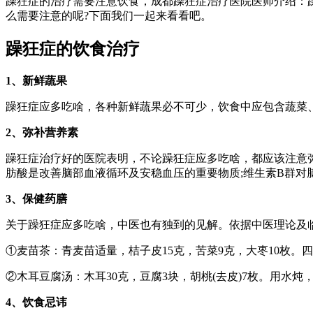
躁狂症的治疗需要注意饮食，成都躁狂症治疗医院医师介绍：
么需要注意的呢?下面我们一起来看看吧。
躁狂症的饮食治疗
1、新鲜蔬果
躁狂症应多吃啥，各种新鲜蔬果必不可少，饮食中应包含蔬菜
2、弥补营养素
躁狂症治疗好的医院表明，不论躁狂症应多吃啥，都应该注意
肪酸是改善脑部血液循环及安稳血压的重要物质;维生素B群对
3、保健药膳
关于躁狂症应多吃啥，中医也有独到的见解。依据中医理论及
①麦苗茶：青麦苗适量，桔子皮15克，苦菜9克，大枣10枚
②木耳豆腐汤：木耳30克，豆腐3块，胡桃(去皮)7枚。用水
4、饮食忌讳