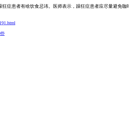
躁狂症患者有啥饮食忌讳。医师表示，躁狂症患者应尽量避免咖
191.html
些