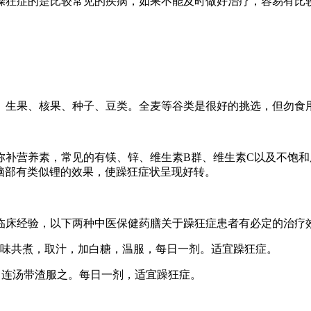
躁狂症的是比较常见的疾病，如果不能及时做好治疗，容易有比
、生果、核果、种子、豆类。全麦等谷类是很好的挑选，但勿食
弥补营养素，常见的有镁、锌、维生素B群、维生素C以及不饱和
脑部有类似锂的效果，使躁狂症状呈现好转。
临床经验，以下两种中医保健药膳关于躁狂症患者有必定的治疗
。四味共煮，取汁，加白糖，温服，每日一剂。适宜躁狂症。
炖，连汤带渣服之。每日一剂，适宜躁狂症。