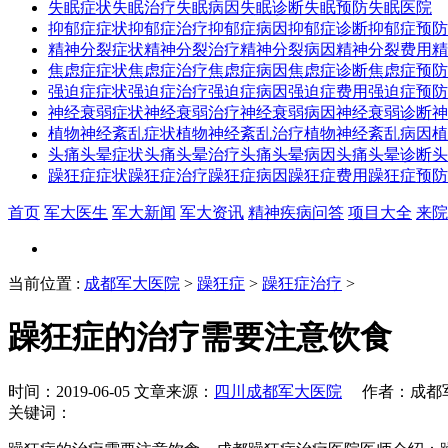
失眠症状
失眠治疗
失眠病因
失眠诊断
失眠预防
失眠医院
抑郁症症状
抑郁症治疗
抑郁症病因
抑郁症诊断
抑郁症预防
精神分裂症状
精神分裂治疗
精神分裂病因
精神分裂费用
精
焦虑症症状
焦虑症治疗
焦虑症病因
焦虑症诊断
焦虑症预防
强迫症症状
强迫症治疗
强迫症病因
强迫症费用
强迫症预防
神经衰弱症状
神经衰弱治疗
神经衰弱病因
神经衰弱诊断
神
植物神经紊乱症状
植物神经紊乱治疗
植物神经紊乱病因
植
头痛头晕症状
头痛头晕治疗
头痛头晕病因
头痛头晕诊断
头
躁狂症症状
躁狂症治疗
躁狂症病因
躁狂症费用
躁狂症预防
首页
军大医生
军大新闻
军大资讯
精神疾病问答
项目大全
来院
当前位置
:
成都军大医院
>
躁狂症
>
躁狂症治疗
>
躁狂症的治疗需要注意饮食
时间：2019-06-05 文章来源：
四川成都军大医院
作者：成都军
关键词：