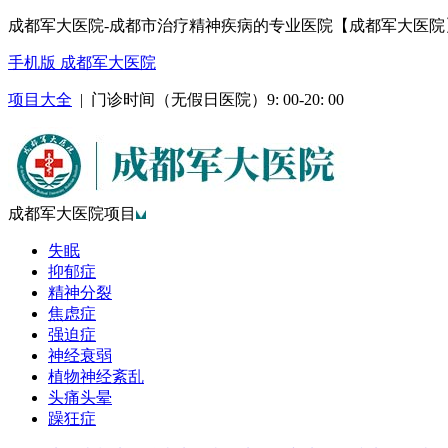
成都军大医院-成都市治疗精神疾病的专业医院【成都军大医院
手机版 成都军大医院
项目大全
| 门诊时间（无假日医院）9: 00-20: 00
成都军大医院项目
失眠
抑郁症
精神分裂
焦虑症
强迫症
神经衰弱
植物神经紊乱
头痛头晕
躁狂症