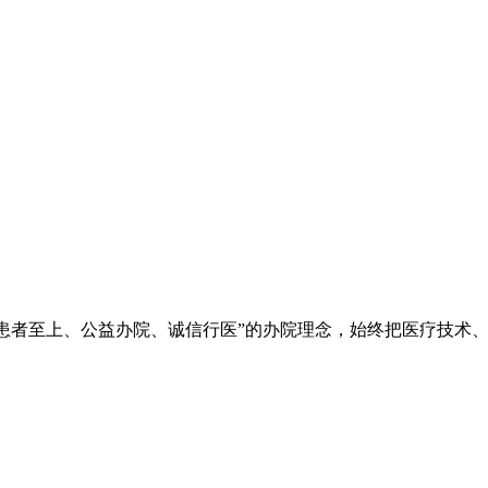
院秉承“立院为公、患者至上、公益办院、诚信行医”的办院理念，始终把