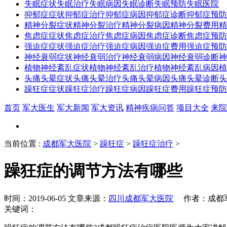
失眠症状
失眠治疗
失眠病因
失眠诊断
失眠预防
失眠医院
抑郁症症状
抑郁症治疗
抑郁症病因
抑郁症诊断
抑郁症预防
精神分裂症状
精神分裂治疗
精神分裂病因
精神分裂费用
精
焦虑症症状
焦虑症治疗
焦虑症病因
焦虑症诊断
焦虑症预防
强迫症症状
强迫症治疗
强迫症病因
强迫症费用
强迫症预防
神经衰弱症状
神经衰弱治疗
神经衰弱病因
神经衰弱诊断
神
植物神经紊乱症状
植物神经紊乱治疗
植物神经紊乱病因
植
头痛头晕症状
头痛头晕治疗
头痛头晕病因
头痛头晕诊断
头
躁狂症症状
躁狂症治疗
躁狂症病因
躁狂症费用
躁狂症预防
首页
军大医生
军大新闻
军大资讯
精神疾病问答
项目大全
来院
当前位置
:
成都军大医院
>
躁狂症
>
躁狂症治疗
>
躁狂症的调节方法有哪些
时间：2019-06-05 文章来源：
四川成都军大医院
作者：成都军
关键词：