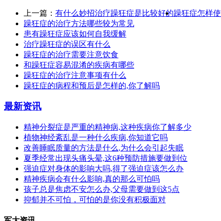
上一篇：
有什么妙招治疗躁狂症是比较好的
躁狂症怎样使
躁狂症的治疗方法哪些较为常见
患有躁狂症应该如何自我缓解
治疗躁狂症的误区有什么
躁狂症的治疗需要注意饮食
和躁狂症容易混淆的疾病有哪些
躁狂症的治疗注意事项有什么
躁狂症的病程和预后是怎样的,你了解吗
最新资讯
精神分裂症是严重的精神病,这种疾病你了解多少
植物神经紊乱是一种什么疾病,你知道它吗
改善睡眠质量的方法是什么,为什么会引起失眠
夏季经常出现头痛头晕,这6种预防措施要做到位
强迫症对身体的影响大吗,得了强迫症该怎么办
精神疾病会有什么影响,真的那么可怕吗
孩子总是焦虑不安怎么办,父母需要做到这5点
抑郁并不可怕，可怕的是你没有积极面对
军大资讯