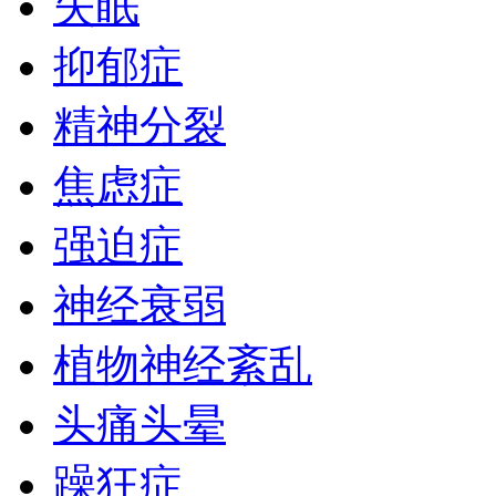
失眠
抑郁症
精神分裂
焦虑症
强迫症
神经衰弱
植物神经紊乱
头痛头晕
躁狂症