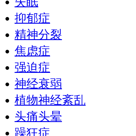
失眠
抑郁症
精神分裂
焦虑症
强迫症
神经衰弱
植物神经紊乱
头痛头晕
躁狂症